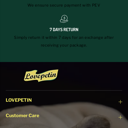
We ensure secure payment with PEV
7 DAYS RETURN
Simply return it within 7 days for an exchange after
receiving your package.
LOVEPETIN
Customer Care