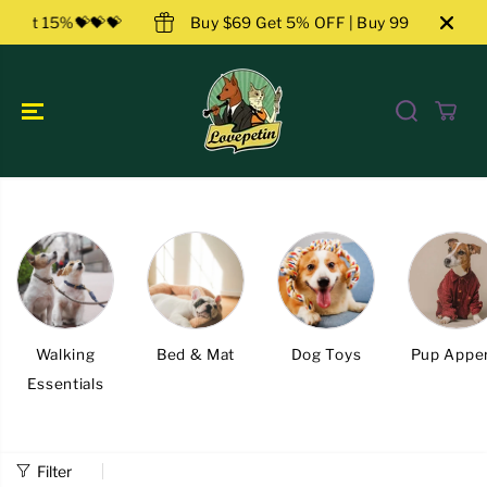
ZUM INHALT
59 Get 15%💝💝💝
Buy $69 Get 5% OFF | Buy 99 Get 10%
SPRINGEN
Walking
Bed & Mat
Dog Toys
Pup Apper
Essentials
Filter